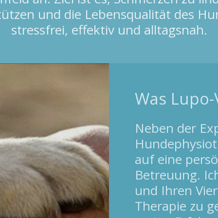
ützen und die Lebensqualität des Hun
stressfrei, effektiv und alltagsnah.
Was Lupo-V
Neben der Exp
Hundephysioth
auf eine persö
Betreuung. Ich
und Ihren Vie
Therapie zu ge