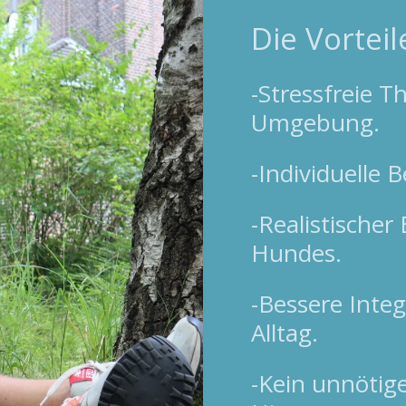
Die Vorteil
-Stressfreie T
Umgebung.
-Individuelle 
-Realistischer 
Hundes.
-Bessere Inte
Alltag.
-Kein unnötig